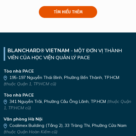
TÌM HIỂU THÊM
-
MỘT ĐƠN VỊ THÀNH
BLANCHARD® VIETNAM
VIÊN
CỦA HỌC VIỆN QUẢN LÝ PACE
Tòa nhà PACE
195-197 Nguyễn Thái Bình,
Phường Bến Thành, TP.HCM
(thuộc Quận 1, TP.HCM cũ)
Tòa nhà PACE
341 Nguyễn Trãi,
Phường Cầu Ông Lãnh, TP.HCM
(thuộc Quận
1, TP.HCM cũ)
Văn phòng Hà Nội
Coalimex Building (Tầng 2), 33 Tràng Thi, Phường Cửa Nam
(thuộc Quận Hoàn Kiếm cũ)