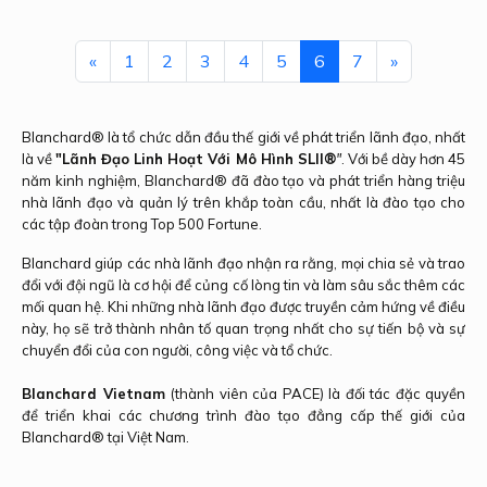
← Trước
(current)
Sau →
«
1
2
3
4
5
6
7
»
Blanchard® là tổ chức dẫn đầu thế giới về phát triển lãnh đạo, nhất
là về
"Lãnh Đạo Linh Hoạt Với Mô Hình SLII
®
"
. Với bề dày hơn 45
năm kinh nghiệm, Blanchard® đã đào tạo và phát triển hàng triệu
nhà lãnh đạo và quản lý trên khắp toàn cầu, nhất là đào tạo cho
các tập đoàn trong Top 500 Fortune.
Blanchard giúp các nhà lãnh đạo nhận ra rằng, mọi chia sẻ và trao
đổi với đội ngũ là cơ hội để củng cố lòng tin và làm sâu sắc thêm các
mối quan hệ. Khi những nhà lãnh đạo được truyền cảm hứng về điều
này, họ sẽ trở thành nhân tố quan trọng nhất cho sự tiến bộ và sự
chuyển đổi của con người, công việc và tổ chức.
Blanchard Vietnam
(thành viên của PACE) là đối tác đặc quyền
để triển khai các chương trình đào tạo đẳng cấp thế giới của
Blanchard® tại Việt Nam.