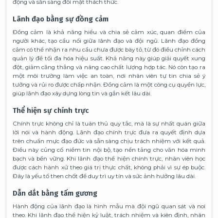
động và sẵn sàng đối mặt thách thức.
Lãnh đạo bằng sự đồng cảm
Đồng cảm là khả năng hiểu và chia sẻ cảm xúc, quan điểm của
người khác, tạo cầu nối giữa lãnh đạo và đội ngũ. Lãnh đạo đồng
cảm có thể nhận ra nhu cầu chưa được bày tỏ, từ đó điều chỉnh cách
quản lý để tối đa hóa hiệu suất. Khả năng này giúp giải quyết xung
đột, giảm căng thẳng và nâng cao chất lượng hợp tác. Nó còn tạo ra
một môi trường làm việc an toàn, nơi nhân viên tự tin chia sẻ ý
tưởng và rủi ro được chấp nhận. Đồng cảm là một công cụ quyền lực,
giúp lãnh đạo xây dựng lòng tin và gắn kết lâu dài.
Thể hiện sự chính trực
Chính trực không chỉ là tuân thủ quy tắc, mà là sự nhất quán giữa
lời nói và hành động. Lãnh đạo chính trực đưa ra quyết định dựa
trên chuẩn mực đạo đức và sẵn sàng chịu trách nhiệm với kết quả.
Điều này củng cố niềm tin nội bộ, tạo nền tảng cho văn hóa minh
bạch và bền vững. Khi lãnh đạo thể hiện chính trực, nhân viên học
được cách hành xử theo giá trị thực chất, không phải vì sự ép buộc.
Đây là yếu tố then chốt để duy trì uy tín và sức ảnh hưởng lâu dài.
Dẫn dắt bằng tấm gương
Hành động của lãnh đạo là hình mẫu mà đội ngũ quan sát và noi
theo. Khi lãnh đạo thể hiện kỷ luật, trách nhiệm và kiên định, nhân