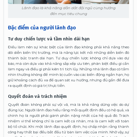
Lãnh đạo là khả năng dẫn dắt đội ngũ cùng hướng
đến mục tiêu chung
Đặc điểm của người lãnh đạo
Tư duy chiến lược và tầm nhìn dài hạn
Điều làm nên sự khác biệt của lãnh đạo không phải khả năng theo
dõi diễn biến thị trường, mà là năng lực kết nối những diễn biến đó
thành bức tranh dài hạn. Tư duy chiến lược không chỉ dựa vào dự
báo, mà còn dựa vào khả năng sắp xếp ưu tiên, phân biệt điều gì cần
làm ngay và điều gì phải kiên trì tích lũy. Những nhà lãnh đạo có tầm
nhìn thường không để mình bị cuốn vào các biến động ngắn hạn; họ
giữ khoảng cách đủ xa để quan sát xu hướng, nhưng đủ gần để đưa
ra quyết định có giá trị thực tiễn.
Quyết đoán và trách nhiệm
Quyết đoán không phải sự vội vã, mà là khả năng dừng việc do dự
đúng lúc. Người lãnh đạo hiểu rằng mỗi quyết định đều có hệ quả, và
chính họ là người phải gánh phần nặng nhất của hệ quả đó. Trách
nhiệm vì thế không chỉ là cam kết cá nhân, mà là cam kết với toàn
bộ tổ chức. Khi một lãnh đạo quyết định, họ chấp nhận rằng thành
công hay thất bại đều bắt đầu từ bàn làm việc của mình. Nhờ vậy, sự