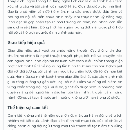
Thay vì chỉ nghe thông tin, lắng nghe tích cực là quá trình hiểu cảm
xúc, nhu cầu và bối cảnh của người khác. Qua đó, giúp các nhà lãnh
đạo là phát hiện vấn đề tiềm ẩn, nhu cầu chưa được đáp ứng và
những cơ hội cải tiến chưa nhìn thấy. Khi thực hành kỹ năng này,
lãnh đạo sẽ góp phần tạo ra môi trường an toàn, nơi nhân viên sẵn
sàng chia sẻ ý kiến. Đồng thời, làm giảm xung đột, nâng cao phối hợp
nội bộ và hỗ trợ ra quyết định chính xác hơn.
Giao tiếp hiệu quả
Giao tiếp hiệu quả vượt xa chức năng truyền đạt thông tin đơn
thuần; nó chính là nghệ thuật thuyết phục, kết nối và chuyển hóa
con người. Nhà lãnh đạo tài ba luôn biết cách điều chỉnh thông điệp
một cách tinh tế cả về nội dung lẫn hình thức sao cho phù hợp tuyệt
đối với đối tượng, bối cảnh và mục tiêu chiến lược để tối đa hóa kết
quả. Hơn nữa, sự minh bạch trong giao tiếp là chất xúc tác mạnh mẽ,
giúp tăng cường sự gắn kết, loại bỏ hiểu lầm và củng cố niềm tin
vững chắc trong đội ngũ. Vì lẽ đó, giao tiếp được xem là phương tiện
quyền năng để người lãnh đạo lan tỏa tầm nhìn, truyền cảm hứng
hành động, và tạo nên sức ảnh hưởng không giới hạn trong tổ chức.
Thể hiện sự cam kết
Cam kết không chỉ thể hiện qua lời nói, mà qua hành động và trách
nhiệm với kết quả. Lãnh đạo kiên định với mục tiêu của tổ chức và
đồng hành cùng đội ngũ trong mọi thử thách sẽ tạo niềm tin vững