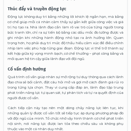
Thúc đẩy và truyền động lực
Động lực không duy trì bằng những lời khích lệ ngắn hạn, mà bằng
cơ chế giúp mỗi cá nhân cảm thấy sự gắn kết giữa công việc và giá
trị họ tạo ra. Nhà lãnh đạo cần làm rõ vai trò của từng người trong
bức tranh lớn, chỉ ra sự tiến bộ bằng các dấu mốc đo lường được và
ghi nhận khi những hành động nhỏ tạo ra ảnh hưởng lớn. Quan
trọng hơn, họ phải duy trì mức độ thấu hiểu cảm xúc để điều chỉnh
nhịp làm việc phù hợp từng giai đoạn. Động lực vì thế trở thành sự
kết hợp giữa kỳ vọng minh bạch, cơ chế thưởng – phạt công bằng và
mối quan hệ tin cậy giữa lãnh đạo với đội ngũ.
Cố vấn định hướng
Quá trình cố vấn giúp nhân sự mở rộng tư duy thông qua cách lãnh
đạo chia sẻ bối cảnh, đặt câu hỏi mở và gợi mở cách đánh giá rủi ro
trong từng lựa chọn. Thay vì cung cấp đáp án, lãnh đạo tập trung
phát triển năng lực tự quan sát, tự phân tích và tự ra quyết định của
người được cố vấn.
Cách tiếp cận này tạo nên một dòng chảy năng lực liên tục, khi
những quản lý được cố vấn tốt sẽ tiếp tục áp dụng phương pháp đó
với đội ngũ của mình. Tổ chức nhờ vậy hình thành cơ chế phát triển
nội sinh, nơi năng lực được lan tỏa theo chiều sâu và không phụ
thuộc vào một cá nhân duy nhất.