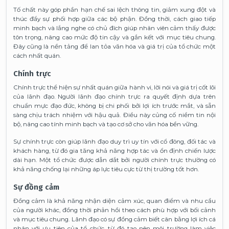
Tố chất này góp phần hạn chế sai lệch thông tin, giảm xung đột và
thúc đẩy sự phối hợp giữa các bộ phận. Đồng thời, cách giao tiếp
minh bạch và lắng nghe có chủ đích giúp nhân viên cảm thấy được
tôn trọng, nâng cao mức độ tin cậy và gắn kết với mục tiêu chung.
Đây cũng là nền tảng để lan tỏa văn hóa và giá trị của tổ chức một
cách nhất quán.
Chính trực
Chính trực thể hiện sự nhất quán giữa hành vi, lời nói và giá trị cốt lõi
của lãnh đạo. Người lãnh đạo chính trực ra quyết định dựa trên
chuẩn mực đạo đức, không bị chi phối bởi lợi ích trước mắt, và sẵn
sàng chịu trách nhiệm với hậu quả. Điều này củng cố niềm tin nội
bộ, nâng cao tính minh bạch và tạo cơ sở cho văn hóa bền vững.
Sự chính trực còn giúp lãnh đạo duy trì uy tín với cổ đông, đối tác và
khách hàng, từ đó gia tăng khả năng hợp tác và ổn định chiến lược
dài hạn. Một tổ chức được dẫn dắt bởi người chính trực thường có
khả năng chống lại những áp lực tiêu cực từ thị trường tốt hơn.
Sự đồng cảm
Đồng cảm là khả năng nhận diện cảm xúc, quan điểm và nhu cầu
của người khác, đồng thời phản hồi theo cách phù hợp với bối cảnh
và mục tiêu chung. Lãnh đạo có sự đồng cảm biết cân bằng lợi ích cá
nhân với ưu tiên của tổ chức, từ đó tạo nên môi trường làm việc