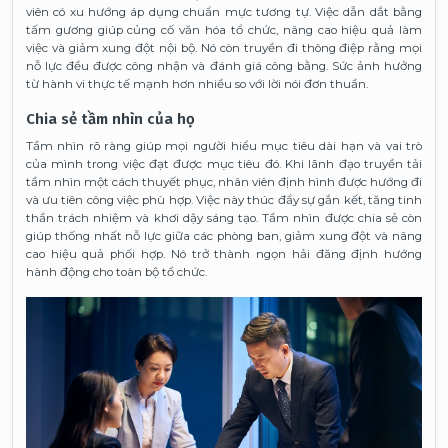
viên có xu hướng áp dụng chuẩn mực tương tự. Việc dẫn dắt bằng
tấm gương giúp củng cố văn hóa tổ chức, nâng cao hiệu quả làm
việc và giảm xung đột nội bộ. Nó còn truyền đi thông điệp rằng mọi
nỗ lực đều được công nhận và đánh giá công bằng. Sức ảnh hưởng
từ hành vi thực tế mạnh hơn nhiều so với lời nói đơn thuần.
Chia sẻ tầm nhìn của họ
Tầm nhìn rõ ràng giúp mọi người hiểu mục tiêu dài hạn và vai trò
của mình trong việc đạt được mục tiêu đó. Khi lãnh đạo truyền tải
tầm nhìn một cách thuyết phục, nhân viên định hình được hướng đi
và ưu tiên công việc phù hợp. Việc này thúc đẩy sự gắn kết, tăng tinh
thần trách nhiệm và khơi dậy sáng tạo. Tầm nhìn được chia sẻ còn
giúp thống nhất nỗ lực giữa các phòng ban, giảm xung đột và nâng
cao hiệu quả phối hợp. Nó trở thành ngọn hải đăng định hướng
hành động cho toàn bộ tổ chức.