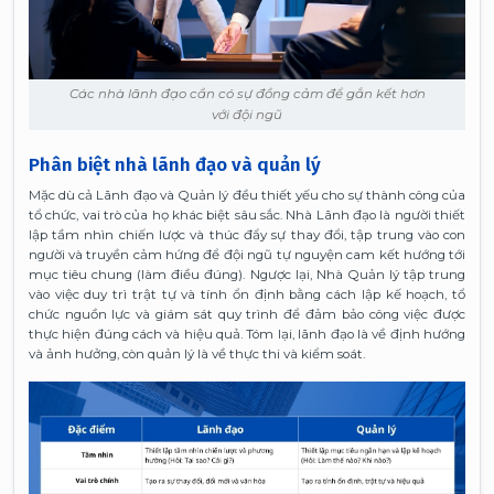
Các nhà lãnh đạo cần có sự đồng cảm để gắn kết hơn
với đội ngũ
Phân biệt nhà lãnh đạo và quản lý
Mặc dù cả Lãnh đạo và Quản lý đều thiết yếu cho sự thành công của
tổ chức, vai trò của họ khác biệt sâu sắc. Nhà Lãnh đạo là người thiết
lập tầm nhìn chiến lược và thúc đẩy sự thay đổi, tập trung vào con
người và truyền cảm hứng để đội ngũ tự nguyện cam kết hướng tới
mục tiêu chung (làm điều đúng). Ngược lại, Nhà Quản lý tập trung
vào việc duy trì trật tự và tính ổn định bằng cách lập kế hoạch, tổ
chức nguồn lực và giám sát quy trình để đảm bảo công việc được
thực hiện đúng cách và hiệu quả. Tóm lại, lãnh đạo là về định hướng
và ảnh hưởng, còn quản lý là về thực thi và kiểm soát.