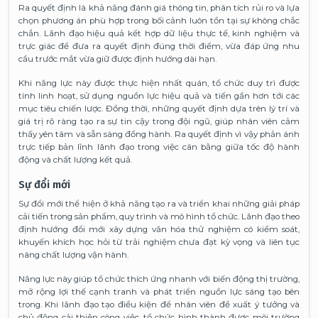
Ra quyết định là khả năng đánh giá thông tin, phân tích rủi ro và lựa
chọn phương án phù hợp trong bối cảnh luôn tồn tại sự không chắc
chắn. Lãnh đạo hiệu quả kết hợp dữ liệu thực tế, kinh nghiệm và
trực giác để đưa ra quyết định đúng thời điểm, vừa đáp ứng nhu
cầu trước mắt vừa giữ được định hướng dài hạn.
Khi năng lực này được thực hiện nhất quán, tổ chức duy trì được
tính linh hoạt, sử dụng nguồn lực hiệu quả và tiến gần hơn tới các
mục tiêu chiến lược. Đồng thời, những quyết định dựa trên lý trí và
giá trị rõ ràng tạo ra sự tin cậy trong đội ngũ, giúp nhân viên cảm
thấy yên tâm và sẵn sàng đồng hành. Ra quyết định vì vậy phản ánh
trực tiếp bản lĩnh lãnh đạo trong việc cân bằng giữa tốc độ hành
động và chất lượng kết quả.
Sự đổi mới
Sự đổi mới thể hiện ở khả năng tạo ra và triển khai những giải pháp
cải tiến trong sản phẩm, quy trình và mô hình tổ chức. Lãnh đạo theo
định hướng đổi mới xây dựng văn hóa thử nghiệm có kiểm soát,
khuyến khích học hỏi từ trải nghiệm chưa đạt kỳ vọng và liên tục
nâng chất lượng vận hành.
Năng lực này giúp tổ chức thích ứng nhanh với biến động thị trường,
mở rộng lợi thế cạnh tranh và phát triển nguồn lực sáng tạo bên
trong. Khi lãnh đạo tạo điều kiện để nhân viên đề xuất ý tưởng và
chủ động cải thiện công việc, tổ chức hình thành được môi trường