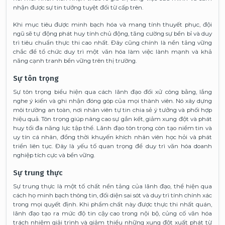
nhận được sự tin tưởng tuyệt đối từ cấp trên.
Khi mục tiêu được minh bạch hóa và mang tính thuyết phục, đội
ngũ sẽ tự động phát huy tính chủ động, tăng cường sự bền bỉ và duy
trì tiêu chuẩn thực thi cao nhất. Đây cũng chính là nền tảng vững
chắc để tổ chức duy trì một văn hóa làm việc lành mạnh và khả
năng cạnh tranh bền vững trên thị trường.
Sự tôn trọng
Sự tôn trọng biểu hiện qua cách lãnh đạo đối xử công bằng, lắng
nghe ý kiến và ghi nhận đóng góp của mọi thành viên. Nó xây dựng
môi trường an toàn, nơi nhân viên tự tin chia sẻ ý tưởng và phối hợp
hiệu quả. Tôn trọng giúp nâng cao sự gắn kết, giảm xung đột và phát
huy tối đa năng lực tập thể. Lãnh đạo tôn trọng còn tạo niềm tin và
uy tín cá nhân, đồng thời khuyến khích nhân viên học hỏi và phát
triển liên tục. Đây là yếu tố quan trọng để duy trì văn hóa doanh
nghiệp tích cực và bền vững.
Sự trung thực
Sự trung thực là một tố chất nền tảng của lãnh đạo, thể hiện qua
cách họ minh bạch thông tin, đối diện sai sót và duy trì tính chính xác
trong mọi quyết định. Khi phẩm chất này được thực thi nhất quán,
lãnh đạo tạo ra mức độ tin cậy cao trong nội bộ, củng cố văn hóa
trách nhiệm giải trình và giảm thiểu những xung đột xuất phát từ