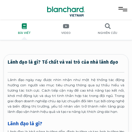
BÀI VIẾT
VIDEO
NGHIÊN CỨU
Lãnh đạo là gì? Tố chất và vai trò của nhà lãnh đạo
Lãnh đạo ngày nay được nhìn nhận như một hệ thống tác động
hướng con người vào mục tiêu chung thông qua sự thấu hiểu và
tương tác tích cực. Cách tiếp cận này đề cao khả năng tạo kết nối,
khơi mở động lực và duy trì tinh thần hợp tác trong đội ngũ. Trong
giai đoạn doanh nghiệp chịu áp lực chuyển đổi liên tục bởi công nghệ
và biến động thị trường, yếu tố nhân văn trở thành nền tảng giúp
lãnh đạo vận hành hiệu quả và tạo ra năng lực thích ứng dài hạn.
Lãnh đạo là gì?
Lãnh đạo là khả năng hướng dẫn, định hướng và tạo ảnh hưởng lên