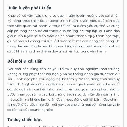
Huấn luyện phát triển
Khác với cố vấn (tập trung tư duy), huấn luyện hướng vào cải thiện
kỹ năng thực thi. Một chương trình huấn luyện hiệu quả cần dựa
trên việc quan sát hành vi thực tế, chỉ ra điểm yếu cụ thể và cung
cấp phương pháp để cải thiện qua những bài tập lặp lại. Lãnh đạo
giỏi huấn luyện sẽ biến “vấn đề cá nhân” thành “quy trình học tập”,
giúp nhân sự không chỉ sửa lỗi trước mắt mà còn nâng cấp năng lực
trong dài hạn. Đây là nền tảng xây dựng đội ngũ kế thừa nhóm nhân
sự có khả năng thay thế và duy trì sự liên tục trong vận hành.
Đổi mới & cải tiến
Đổi mới bền vững cần ba yếu tố: tư duy thử nghiệm, môi trường
không trừng phạt thất bại hợp lý và hệ thống đánh giá dựa trên dữ
liệu. Lãnh đạo phải chủ động loại bỏ tâm lý “sợ sai”, đồng thời tạo quy
trình thử nghiệm nhanh để kiểm tra các giả thuyết kinh doanh. Ở
góc độ quản trị, cải tiến nhỏ nhưng liên tục quan trọng hơn những
bước nhảy vọt rủi ro cao; bởi chúng tạo ra sự tích lũy dần dần, nâng
hiệu suất mà không làm gián đoạn hoạt động cốt lõi. Lãnh đạo chính
là người điều tiết nhịp đổi mới này sao cho phù hợp với năng lực và lý
do tồn tại của doanh nghiệp.
Tư duy chiến lược