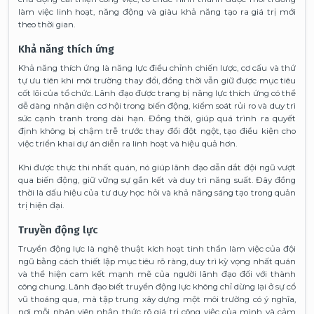
làm việc linh hoạt, năng động và giàu khả năng tạo ra giá trị mới
theo thời gian.
Khả năng thích ứng
Khả năng thích ứng là năng lực điều chỉnh chiến lược, cơ cấu và thứ
tự ưu tiên khi môi trường thay đổi, đồng thời vẫn giữ được mục tiêu
cốt lõi của tổ chức. Lãnh đạo được trang bị năng lực thích ứng có thể
dễ dàng nhận diện cơ hội trong biến động, kiểm soát rủi ro và duy trì
sức cạnh tranh trong dài hạn. Đồng thời, giúp quá trình ra quyết
định không bị chậm trễ trước thay đổi đột ngột, tạo điều kiện cho
việc triển khai dự án diễn ra linh hoạt và hiệu quả hơn.
Khi được thực thi nhất quán, nó giúp lãnh đạo dẫn dắt đội ngũ vượt
qua biến động, giữ vững sự gắn kết và duy trì năng suất. Đây đồng
thời là dấu hiệu của tư duy học hỏi và khả năng sáng tạo trong quản
trị hiện đại.
Truyền động lực
Truyền động lực là nghệ thuật kích hoạt tinh thần làm việc của đội
ngũ bằng cách thiết lập mục tiêu rõ ràng, duy trì kỳ vọng nhất quán
và thể hiện cam kết mạnh mẽ của người lãnh đạo đối với thành
công chung. Lãnh đạo biết truyền động lực không chỉ dừng lại ở sự cổ
vũ thoáng qua, mà tập trung xây dựng một môi trường có ý nghĩa,
nơi mỗi nhân viên nhận thức rõ giá trị công việc của mình và cảm