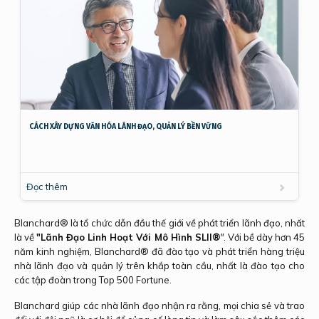
CÁCH XÂY DỰNG VĂN HÓA LÃNH ĐẠO, QUẢN LÝ BỀN VỮNG
Đọc thêm
Blanchard® là tổ chức dẫn đầu thế giới về phát triển lãnh đạo, nhất
là về
"Lãnh Đạo Linh Hoạt Với Mô Hình SLII
®
"
. Với bề dày hơn 45
năm kinh nghiệm, Blanchard® đã đào tạo và phát triển hàng triệu
nhà lãnh đạo và quản lý trên khắp toàn cầu, nhất là đào tạo cho
các tập đoàn trong Top 500 Fortune.
Blanchard giúp các nhà lãnh đạo nhận ra rằng, mọi chia sẻ và trao