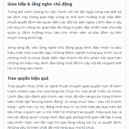
Giao tiếp & lắng nghe chủ động
Trong bối cảnh thông tin vận hành với tốc độ ngày càng cao, bất kỳ
sai lệch nào trong giao tiếp cũng có thể ảnh hưởng trực tiếp đến
chuỗi quyết định liên quan đến các đối tác bên ngoài. Lãnh đạo vì vậy
cần duy trì năng lực giao tiếp đa tầng: truyền đạt chiến lược cho cấp
quản lý, định hướng mục tiêu cho nhân viên và bảo đảm sự liền
mạch trong phối hợp.
Song song đó, việc lắng nghe chủ động giúp lãnh đạo nhận ra dấu
hiệu mệt mỏi của đội ngũ, những điểm nghẽn trong quy trình và cả
những mối lo chưa được diễn đạt thành lời. Khi phản hồi dựa trên
những tín hiệu này, lãnh đạo tăng mức độ tin cậy nội bộ và giảm bớt
rủi ro trong vận hành.
Trao quyền hiệu quả
Trao quyền thực chất là nghệ thuật chuyển giao quyền hạn đi kèm
trách nhiệm sao cho vừa tăng tốc thực thi, vừa phát triển cá nhân.
Lãnh đạo cần đánh giá chính xác mức độ sẵn sàng của từng thành
viên, thiết lập “khung hành động” rõ ràng (mục tiêu – tiêu chí thành
công – giới hạn rủi ro), đồng thời duy trì cơ chế theo dõi dựa trên dữ
liệu thay vì giám sát vi mô. Một hệ thống trao quyền hiệu quả tạo ra
hai tác động quan trọng: lãnh đạo giải phóng thời gian để tập trung
vào chiến lược, còn đội ngũ thì gia tăng năng lực tự ra quyết định.
Những yếu tố then chốt để mở rộng quy mô tổ chức.