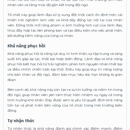
nhân văn và tăng mức độ gắn kết trong đội ngũ.
Tố chất này giúp lãnh đạo xử lý xung đột một cách ổn định hơn, cải
thiện trải nghiệm làm việc và khơi dậy động lực nội tại của nhân
viên. Đồng thời, mở rộng phạm vi ảnh hưởng tích cực của lãnh đạo,
thúc đẩy hợp tác liên phòng ban và tạo điều kiện cho việc phát hiện,
bồi dưỡng tiềm năng của từng cá nhân.
Khả năng phục hồi
Khả năng phục hồi là năng lực duy trì tinh thần, sự tập trung và sáng
suốt khi gặp áp lực, thất bại hoặc biến động. Lãnh đạo có khả năng
phục hồi biết học hỏi từ trải nghiệm, phân tích nguyên nhân thất bại
và điều chỉnh chiến lược kịp thời. Điều này giúp duy trì năng lượng
cho bản thân và đội ngũ, đảm bảo mục tiêu dài hạn không bị gián
đoạn.
Bên cạnh dó, khả năng này còn tạo ra sự tin tưởng và niềm tin trong
đội ngũ, giúp nhân viên yên tâm thực hiện nhiệm vụ ngay cả trong
tình huống khó khăn. Đây được xem là yếu tố quyết định khả năng
tồn tại và phát triển bền vững của tổ chức trong môi trường biến
động.
Tự nhận thức
Tự nhận thức là khả năng đánh giá chính xác điểm mạnh, điểm