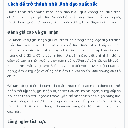
Cách để trở thành nhà lãnh đạo xuất sắc
Hành trình trở thành một lãnh đạo hiệu quả không chỉ dựa trên
chức danh hay quyền lực. Nó đòi hỏi khả năng điều phối con người,
tối ưu hóa nguồn lực và xây dựng môi trường thúc đẩy sự sáng tạo.
Đánh giá cao và ghi nhận
Lời khen và sự ghi nhận giữ vai trò quan trọng trong việc duy trì tinh
thần làm việc của nhân viên. Khi nỗ lực được nhìn thấy và trân
trọng, nhân viên cảm nhận rõ giá trị của mình trong tập thể và có xu
hướng chủ động đóng góp nhiều hơn. Lãnh đạo biết ghi nhận đúng
cách sẽ tạo ra môi trường tích cực, nuôi dưỡng sự gắn kết và khuyến
khích tinh thần vượt khó. Điều này giúp đội ngũ duy trì động lực dài
hạn, giảm xung đột và củng cố niềm tin vào chiến lược chung của tổ
chức.
Để làm được điều đó, lãnh đạo cần thực hiện các hành động cụ thể:
phản hồi kịp thời, ghi nhận dựa trên tiêu chí minh bạch, cung cấp cơ
hội phát triển phù hợp và trao quyền để nhân viên thể hiện năng lực.
Khi sự công nhận được áp dụng một cách nhất quán và có chủ đích,
tổ chức trở nên năng động hơn và sẵn sàng đạt tới những mục tiêu
cao hơn.
Lắng nghe tích cực