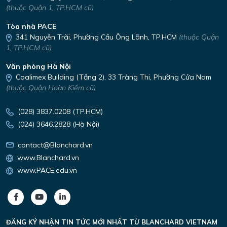
(thuộc Quận 1, TP.HCM cũ)
Tòa nhà PACE
341 Nguyễn Trãi,
Phường Cầu Ông Lãnh, TP.HCM
(thuộc Quận
1, TP.HCM cũ)
Văn phòng Hà Nội
Coalimex Building (Tầng 2), 33 Tràng Thi, Phường Cửa Nam
(thuộc Quận Hoàn Kiếm cũ)
(028) 3837.0208 (TP.HCM)
(024) 3646.2828 (Hà Nội)
contact@Blanchard.vn
www.Blanchard.vn
www.PACE.edu.vn
ĐĂNG KÝ NHẬN TIN TỨC MỚI NHẤT TỪ
BLANCHARD VIETNAM