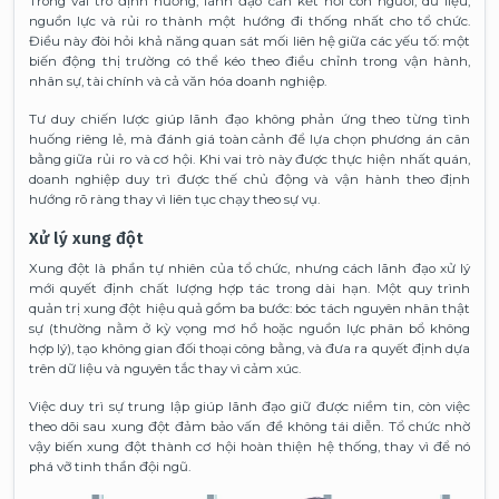
Trong vai trò định hướng, lãnh đạo cần kết nối con người, dữ liệu,
nguồn lực và rủi ro thành một hướng đi thống nhất cho tổ chức.
Điều này đòi hỏi khả năng quan sát mối liên hệ giữa các yếu tố: một
biến động thị trường có thể kéo theo điều chỉnh trong vận hành,
nhân sự, tài chính và cả văn hóa doanh nghiệp.
Tư duy chiến lược giúp lãnh đạo không phản ứng theo từng tình
huống riêng lẻ, mà đánh giá toàn cảnh để lựa chọn phương án cân
bằng giữa rủi ro và cơ hội. Khi vai trò này được thực hiện nhất quán,
doanh nghiệp duy trì được thế chủ động và vận hành theo định
hướng rõ ràng thay vì liên tục chạy theo sự vụ.
Xử lý xung đột
Xung đột là phần tự nhiên của tổ chức, nhưng cách lãnh đạo xử lý
mới quyết định chất lượng hợp tác trong dài hạn. Một quy trình
quản trị xung đột hiệu quả gồm ba bước: bóc tách nguyên nhân thật
sự (thường nằm ở kỳ vọng mơ hồ hoặc nguồn lực phân bổ không
hợp lý), tạo không gian đối thoại công bằng, và đưa ra quyết định dựa
trên dữ liệu và nguyên tắc thay vì cảm xúc.
Việc duy trì sự trung lập giúp lãnh đạo giữ được niềm tin, còn việc
theo dõi sau xung đột đảm bảo vấn đề không tái diễn. Tổ chức nhờ
vậy biến xung đột thành cơ hội hoàn thiện hệ thống, thay vì để nó
phá vỡ tinh thần đội ngũ.