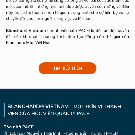
đổi với đội ngũ là cơ hội để củng cố lòng tin và làm sâu sắc thêm các
mối quan hệ. Khi những nhà lãnh đạo được truyền cảm hứng về điều
này, họ sẽ trở thành nhân tố quan trọng nhất cho sự tiến bộ và sự
chuyển đổi của con người, công việc và tổ chức.
Blanchard Vietnam
(thành viên của PACE) là đối tác đặc quyền
để triển khai các chương trình đào tạo đẳng cấp thế giới của
Blanchard® tại Việt Nam.
TÌM HIỂU THÊM
-
MỘT ĐƠN VỊ THÀNH
BLANCHARD® VIETNAM
VIÊN
CỦA HỌC VIỆN QUẢN LÝ PACE
Tòa nhà PACE
195-197 Nguyễn Thái Bình,
Phường Bến Thành, TP.HCM