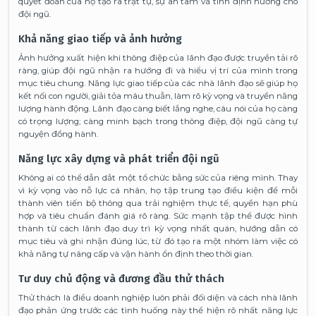
quyết đoán của họ tạo ra trật tự, sự an tâm và tính định hướng cho
đội ngũ.
Khả năng giao tiếp và ảnh hưởng
Ảnh hưởng xuất hiện khi thông điệp của lãnh đạo được truyền tải rõ
ràng, giúp đội ngũ nhận ra hướng đi và hiểu vị trí của mình trong
mục tiêu chung. Năng lực giao tiếp của các nhà lãnh đạo sẽ giúp họ
kết nối con người, giải tỏa mâu thuẫn, làm rõ kỳ vọng và truyền năng
lượng hành động. Lãnh đạo càng biết lắng nghe, câu nói của họ càng
có trọng lượng; càng minh bạch trong thông điệp, đội ngũ càng tự
nguyện đồng hành.
Năng lực xây dựng và phát triển đội ngũ
Không ai có thể dẫn dắt một tổ chức bằng sức của riêng mình. Thay
vì kỳ vọng vào nỗ lực cá nhân, họ tập trung tạo điều kiện để mỗi
thành viên tiến bộ thông qua trải nghiệm thực tế, quyền hạn phù
hợp và tiêu chuẩn đánh giá rõ ràng. Sức mạnh tập thể được hình
thành từ cách lãnh đạo duy trì kỳ vọng nhất quán, hướng dẫn có
mục tiêu và ghi nhận đúng lúc, từ đó tạo ra một nhóm làm việc có
khả năng tự nâng cấp và vận hành ổn định theo thời gian.
Tư duy chủ động và đương đầu thử thách
Thử thách là điều doanh nghiệp luôn phải đối diện và cách nhà lãnh
đạo phản ứng trước các tình huống này thể hiện rõ nhất năng lực