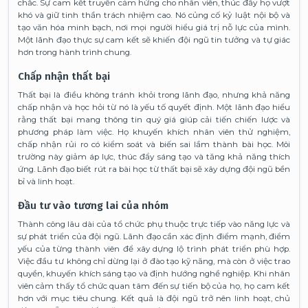
chắc. Sự cam kết truyền cảm hứng cho nhân viên, thúc đẩy họ vượt
khó và giữ tinh thần trách nhiệm cao. Nó củng cố kỷ luật nội bộ và
tạo văn hóa minh bạch, nơi mọi người hiểu giá trị nỗ lực của mình.
Một lãnh đạo thực sự cam kết sẽ khiến đội ngũ tin tưởng và tự giác
hơn trong hành trình chung.
Chấp nhận thất bại
Thất bại là điều không tránh khỏi trong lãnh đạo, nhưng khả năng
chấp nhận và học hỏi từ nó là yếu tố quyết định. Một lãnh đạo hiểu
rằng thất bại mang thông tin quý giá giúp cải tiến chiến lược và
phương pháp làm việc. Họ khuyến khích nhân viên thử nghiệm,
chấp nhận rủi ro có kiểm soát và biến sai lầm thành bài học. Môi
trường này giảm áp lực, thúc đẩy sáng tạo và tăng khả năng thích
ứng. Lãnh đạo biết rút ra bài học từ thất bại sẽ xây dựng đội ngũ bền
bỉ và linh hoạt.
Đầu tư vào tương lai của nhóm
Thành công lâu dài của tổ chức phụ thuộc trực tiếp vào năng lực và
sự phát triển của đội ngũ. Lãnh đạo cần xác định điểm mạnh, điểm
yếu của từng thành viên để xây dựng lộ trình phát triển phù hợp.
Việc đầu tư không chỉ dừng lại ở đào tạo kỹ năng, mà còn ở việc trao
quyền, khuyến khích sáng tạo và định hướng nghề nghiệp. Khi nhân
viên cảm thấy tổ chức quan tâm đến sự tiến bộ của họ, họ cam kết
hơn với mục tiêu chung. Kết quả là đội ngũ trở nên linh hoạt, chủ