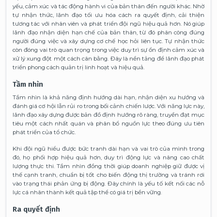
yếu, cảm xúc và tác động hành vi của bản thân đến người khác. Nhờ
tự nhận thức, lãnh đạo tối ưu hóa cách ra quyết định, cải thiện
tương tác với nhân viên và phát triển đội ngũ hiệu quả hơn. Nó giúp
lãnh đạo nhận diện hạn chế của bản thân, từ đó phân công đúng
người đúng việc và xây dựng cơ chế học hỏi liên tục. Tự nhận thức
còn đóng vai trò quan trọng trong việc duy trì sự ổn định cảm xúc và
xử lý xung đột một cách cân bằng. Đây là nền tảng để lãnh đạo phát
triển phong cách quản trị linh hoạt và hiệu quả.
Tầm nhìn
Tầm nhìn là khả năng định hướng dài hạn, nhận diện xu hướng và
đánh giá cơ hội lẫn rủi ro trong bối cảnh chiến lược. Với năng lực này,
lãnh đạo xây dựng được bản đồ định hướng rõ ràng, truyền đạt mục
tiêu một cách nhất quán và phân bổ nguồn lực theo đúng ưu tiên
phát triển của tổ chức.
Khi đội ngũ hiểu được bức tranh dài hạn và vai trò của mình trong
đó, họ phối hợp hiệu quả hơn, duy trì động lực và nâng cao chất
lượng thực thi. Tầm nhìn đồng thời giúp doanh nghiệp giữ được vị
thế cạnh tranh, chuẩn bị tốt cho biến động thị trường và tránh rơi
vào trạng thái phản ứng bị động. Đây chính là yếu tố kết nối các nỗ
lực cá nhân thành kết quả tập thể có giá trị bền vững.
Ra quyết định