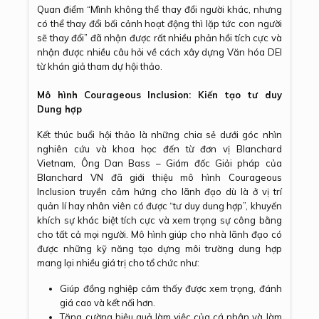
Quan điểm “Mình không thể thay đổi người khác, nhưng
có thể thay đổi bối cảnh hoạt động thì lặp tức con người
sẽ thay đổi” đã nhận được rất nhiều phản hồi tích cực và
nhận được nhiều câu hỏi về cách xây dựng Văn hóa DEI
từ khán giả tham dự hội thảo.
Mô hình Courageous Inclusion: Kiến tạo tư duy
Dung hợp
Kết thúc buổi hội thảo là những chia sẻ dưới góc nhìn
nghiên cứu và khoa học đến từ đơn vị Blanchard
Vietnam, Ông Dan Bass – Giám đốc Giải pháp của
Blanchard VN đã giới thiệu mô hình Courageous
Inclusion truyền cảm hứng cho lãnh đạo dù là ở vị trí
quản lí hay nhân viên có được “tư duy dung hợp”, khuyến
khích sự khác biệt tích cực và xem trọng sự công bằng
cho tất cả mọi người. Mô hình giúp cho nhà lãnh đạo có
được những kỹ năng tạo dựng môi trường dung hợp
mang lại nhiều giá trị cho tổ chức như:
Giúp đồng nghiệp cảm thấy được xem trọng, đánh
giá cao và kết nối hơn.
Tăng cường hiệu quả làm việc của cá nhân và làm