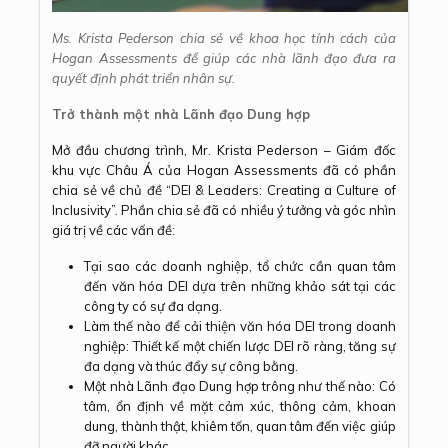
Ms. Krista Pederson chia sẻ về khoa học tính cách của
Hogan Assessments để giúp các nhà lãnh đạo đưa ra
quyết định phát triển nhân sự.
Trở thành một nhà Lãnh đạo Dung hợp
Mở đầu chương trình, Mr. Krista Pederson – Giám đốc
khu vực Châu Á của Hogan Assessments đã có phần
chia sẻ về chủ đề “DEI & Leaders: Creating a Culture of
Inclusivity”. Phần chia sẻ đã có nhiều ý tưởng và góc nhìn
giá trị về các vấn đề:
Tại sao các doanh nghiệp, tổ chức cần quan tâm
đến văn hóa DEI dựa trên những khảo sát tại các
công ty có sự đa dạng.
Làm thế nào để cải thiện văn hóa DEI trong doanh
nghiệp: Thiết kế một chiến lược DEI rõ ràng, tăng sự
đa dạng và thúc đẩy sự công bằng.
Một nhà Lãnh đạo Dung hợp trông như thế nào: Có
tâm, ổn định về mặt cảm xúc, thông cảm, khoan
dung, thành thật, khiêm tốn, quan tâm đến việc giúp
đỡ người khác.