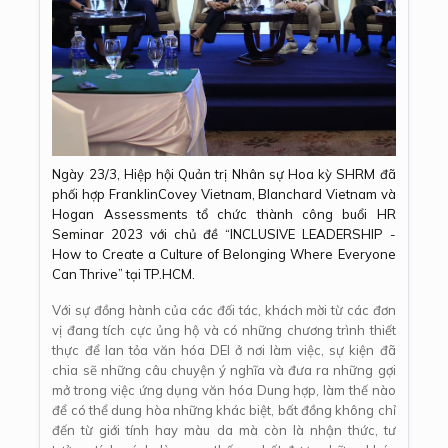
Ngày 23/3, Hiệp hội Quản trị Nhân sự Hoa kỳ SHRM đã
phối hợp FranklinCovey Vietnam, Blanchard Vietnam và
Hogan Assessments tổ chức thành công buổi HR
Seminar 2023 với chủ đề “INCLUSIVE LEADERSHIP -
How to Create a Culture of Belonging Where Everyone
Can Thrive” tại TP.HCM.
Với sự đồng hành của các đối tác, khách mời từ các đơn
vị đang tích cực ủng hộ và có những chương trình thiết
thực để lan tỏa văn hóa DEI ở nơi làm việc, sự kiện đã
chia sẽ những câu chuyện ý nghĩa và đưa ra những gợi
mở trong việc ứng dụng văn hóa Dung hợp, làm thế nào
để có thể dung hòa những khác biệt, bất đồng không chỉ
đến từ giới tính hay màu da mà còn là nhận thức, tư