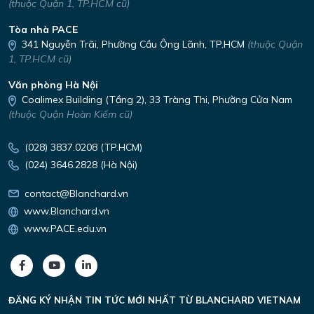
(thuộc Quận 1, TP.HCM cũ)
Tòa nhà PACE
341 Nguyễn Trãi,
Phường Cầu Ông Lãnh, TP.HCM
(thuộc Quận
1, TP.HCM cũ)
Văn phòng Hà Nội
Coalimex Building (Tầng 2), 33 Tràng Thi, Phường Cửa Nam
(thuộc Quận Hoàn Kiếm cũ)
(028) 3837.0208 (TP.HCM)
(024) 3646.2828 (Hà Nội)
contact@Blanchard.vn
www.Blanchard.vn
www.PACE.edu.vn
ĐĂNG KÝ NHẬN TIN TỨC MỚI NHẤT TỪ
BLANCHARD VIETNAM