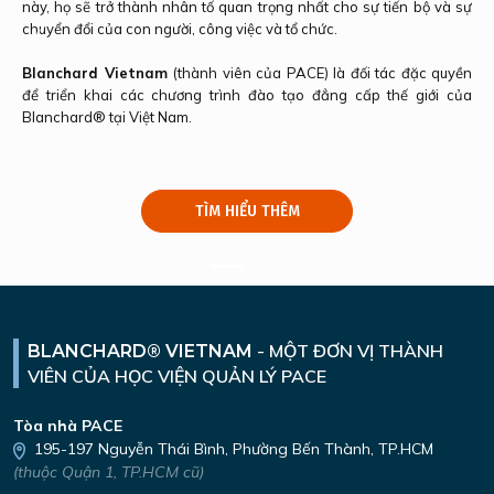
này, họ sẽ trở thành nhân tố quan trọng nhất cho sự tiến bộ và sự
chuyển đổi của con người, công việc và tổ chức.
Previous
Next
Blanchard Vietnam
(thành viên của PACE) là đối tác đặc quyền
để triển khai các chương trình đào tạo đẳng cấp thế giới của
Blanchard® tại Việt Nam.
TÌM HIỂU THÊM
-
MỘT ĐƠN VỊ THÀNH
BLANCHARD® VIETNAM
VIÊN
CỦA HỌC VIỆN QUẢN LÝ PACE
Tòa nhà PACE
195-197 Nguyễn Thái Bình,
Phường Bến Thành, TP.HCM
(thuộc Quận 1, TP.HCM cũ)