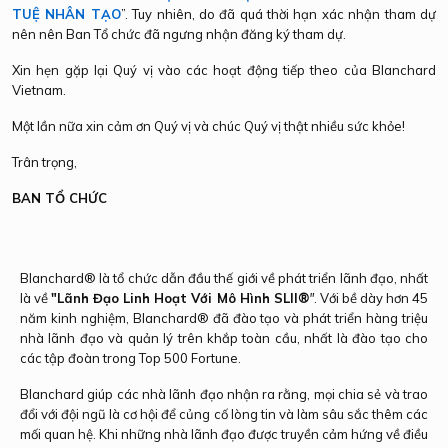
TUỆ NHÂN TẠO
”. Tuy nhiên, do đã quá thời hạn xác nhận tham dự
nên nên Ban Tổ chức đã ngưng nhận đăng ký tham dự.
Xin hẹn gặp lại Quý vị vào các hoạt động tiếp theo của Blanchard
Vietnam.
Một lần nữa xin cảm ơn Quý vị và chúc Quý vị thật nhiều sức khỏe!
Trân trọng,
BAN TỔ CHỨC
Blanchard® là tổ chức dẫn đầu thế giới về phát triển lãnh đạo, nhất
là về
"Lãnh Đạo Linh Hoạt Với Mô Hình SLII
®
"
. Với bề dày hơn 45
năm kinh nghiệm, Blanchard® đã đào tạo và phát triển hàng triệu
nhà lãnh đạo và quản lý trên khắp toàn cầu, nhất là đào tạo cho
các tập đoàn trong Top 500 Fortune.
Blanchard giúp các nhà lãnh đạo nhận ra rằng, mọi chia sẻ và trao
đổi với đội ngũ là cơ hội để củng cố lòng tin và làm sâu sắc thêm các
mối quan hệ. Khi những nhà lãnh đạo được truyền cảm hứng về điều