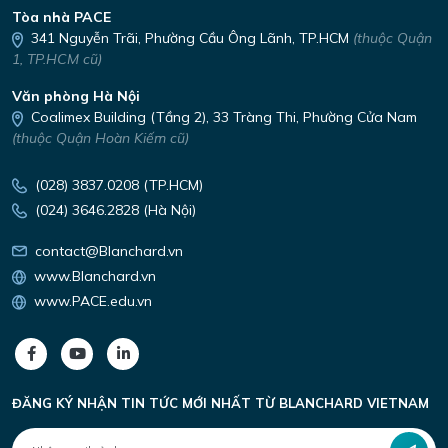
Tòa nhà PACE
341 Nguyễn Trãi,
Phường Cầu Ông Lãnh, TP.HCM
(thuộc Quận
1, TP.HCM cũ)
Văn phòng Hà Nội
Coalimex Building (Tầng 2), 33 Tràng Thi, Phường Cửa Nam
(thuộc Quận Hoàn Kiếm cũ)
(028) 3837.0208 (TP.HCM)
(024) 3646.2828 (Hà Nội)
contact@Blanchard.vn
www.Blanchard.vn
www.PACE.edu.vn
ĐĂNG KÝ NHẬN TIN TỨC MỚI NHẤT TỪ
BLANCHARD VIETNAM