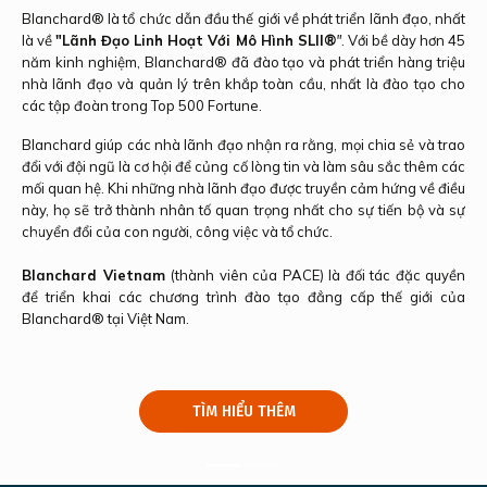
Blanchard® là tổ chức dẫn đầu thế giới về phát triển lãnh đạo, nhất
là về
"Lãnh Đạo Linh Hoạt Với Mô Hình SLII
®
"
. Với bề dày hơn 45
năm kinh nghiệm, Blanchard® đã đào tạo và phát triển hàng triệu
nhà lãnh đạo và quản lý trên khắp toàn cầu, nhất là đào tạo cho
các tập đoàn trong Top 500 Fortune.
Blanchard giúp các nhà lãnh đạo nhận ra rằng, mọi chia sẻ và trao
đổi với đội ngũ là cơ hội để củng cố lòng tin và làm sâu sắc thêm các
mối quan hệ. Khi những nhà lãnh đạo được truyền cảm hứng về điều
này, họ sẽ trở thành nhân tố quan trọng nhất cho sự tiến bộ và sự
chuyển đổi của con người, công việc và tổ chức.
Previous
Next
Blanchard Vietnam
(thành viên của PACE) là đối tác đặc quyền
để triển khai các chương trình đào tạo đẳng cấp thế giới của
Blanchard® tại Việt Nam.
TÌM HIỂU THÊM