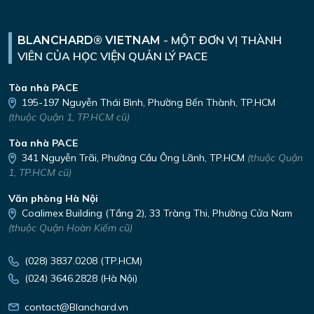
-
MỘT ĐƠN VỊ THÀNH
BLANCHARD® VIETNAM
VIÊN
CỦA HỌC VIỆN QUẢN LÝ PACE
Tòa nhà PACE
195-197 Nguyễn Thái Bình,
Phường Bến Thành, TP.HCM
(thuộc Quận 1, TP.HCM cũ)
Tòa nhà PACE
341 Nguyễn Trãi,
Phường Cầu Ông Lãnh, TP.HCM
(thuộc Quận
1, TP.HCM cũ)
Văn phòng Hà Nội
Coalimex Building (Tầng 2), 33 Tràng Thi, Phường Cửa Nam
(thuộc Quận Hoàn Kiếm cũ)
(028) 3837.0208 (TP.HCM)
(024) 3646.2828 (Hà Nội)
contact@Blanchard.vn